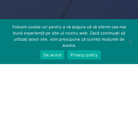
Folosim cookie-uri pentru a vă asigura că vă oferim cea mai
bună experiență pe site-ul nostru web. Dacă continuați să
utilizați acest site, vom presupune că sunteți mulțumit de
acesta.
De acord
Privacy policy
12
+
200
+
25000
+
ani de activitate
persoane în
pacienți tratați
echipă
Laboratorul dentar