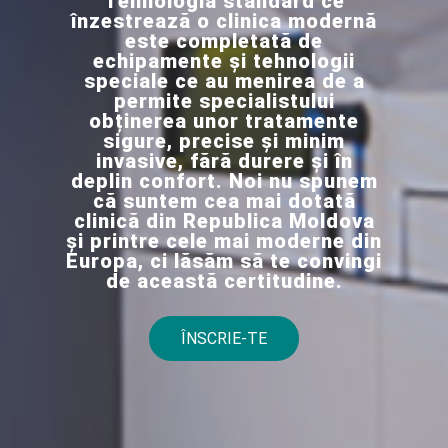
Tehnologia standard ce
înzestrează o clinica modernă
este completată de
echipamente și tehnologii
speciale ce au menirea de a
permite specialistului
obținerea unor tratamente
sigure, precise și minim
invasive, fără durere și în
deplin confort. Noi nu spunem
că suntem cea mai dotată
clinică din Republica Moldova
și printre cele mai moderne din
Europa, ci lăsăm să te convingi
de această certitudine.
ÎNSCRIE-TE