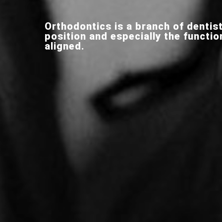
Orthodontics is a branch of dentis
position and especially the functio
aligned.