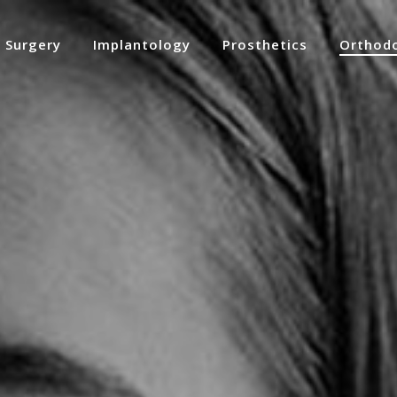
Surgery
Implantology
Prosthetics
Orthodo